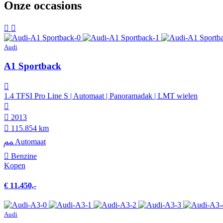
Onze occasions
Audi
A1 Sportback
1.4 TFSI Pro Line S | Automaat | Panoramadak | LMT wielen
2013
115.854 km
Automaat
Benzine
Kopen
€ 11.450,-
Audi