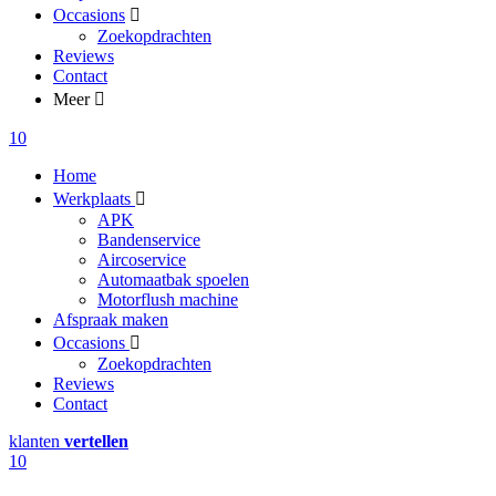
Occasions
Zoekopdrachten
Reviews
Contact
Meer
10
Home
Werkplaats
APK
Bandenservice
Aircoservice
Automaatbak spoelen
Motorflush machine
Afspraak maken
Occasions
Zoekopdrachten
Reviews
Contact
klanten
vertellen
10