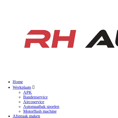
Home
Werkplaats
APK
Bandenservice
Aircoservice
Automaatbak spoelen
Motorflush machine
Afspraak maken