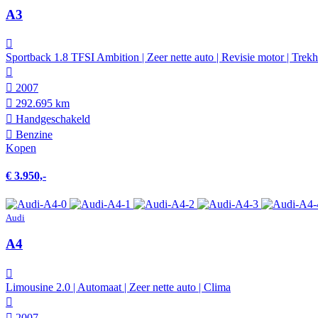
A3
Sportback 1.8 TFSI Ambition | Zeer nette auto | Revisie motor | Trek
2007
292.695 km
Hand­geschakeld
Benzine
Kopen
€ 3.950,-
Audi
A4
Limousine 2.0 | Automaat | Zeer nette auto | Clima
2007