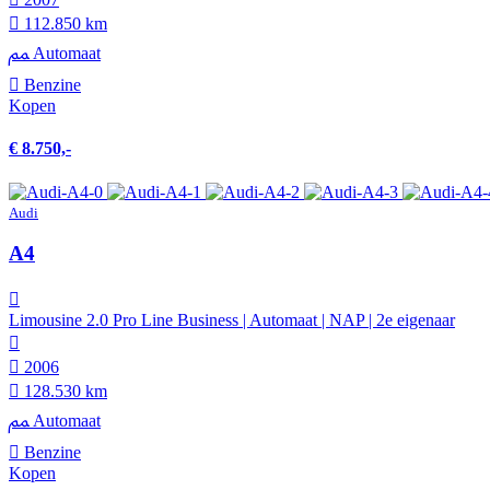
112.850 km
Automaat
Benzine
Kopen
€ 8.750,-
Audi
A4
Limousine 2.0 Pro Line Business | Automaat | NAP | 2e eigenaar
2006
128.530 km
Automaat
Benzine
Kopen