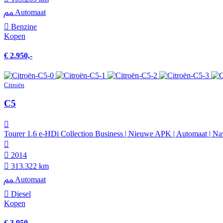
Automaat
Benzine
Kopen
€ 2.950,-
Citroën
C5
Tourer 1.6 e-HDi Collection Business | Nieuwe APK | Automaat | Na
2014
313.322 km
Automaat
Diesel
Kopen
€ 3.950,-