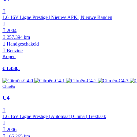
1.6-16V Ligne Prestige | Nieuwe APK | Nieuwe Banden
2004
257.394 km
Hand­geschakeld
Benzine
Kopen
€ 1.450,-
Citroën
C4
1.6-16V Ligne Prestige | Automaat | Clima | Trekhaak
2006
165.265 km