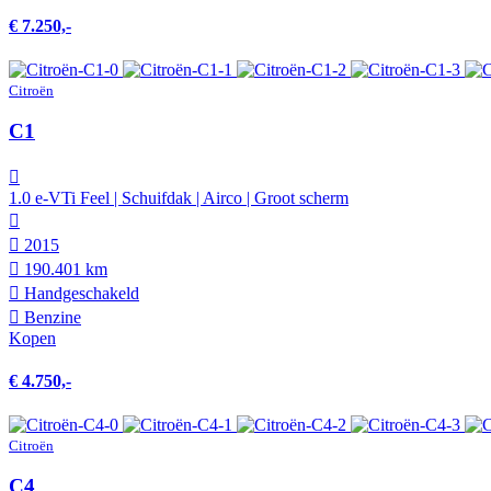
€ 7.250,-
Citroën
C1
1.0 e-VTi Feel | Schuifdak | Airco | Groot scherm
2015
190.401 km
Hand­geschakeld
Benzine
Kopen
€ 4.750,-
Citroën
C4