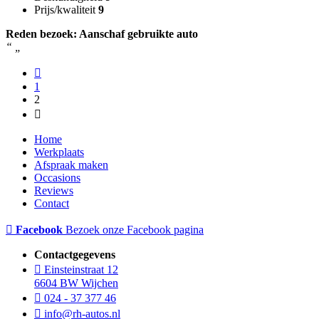
Prijs/kwaliteit
9
Reden bezoek: Aanschaf gebruikte auto
“
„
1
2
Home
Werkplaats
Afspraak maken
Occasions
Reviews
Contact
Facebook
Bezoek onze Facebook pagina
Contactgegevens
Einsteinstraat 12
6604 BW Wijchen
024 - 37 377 46
info@rh-autos.nl