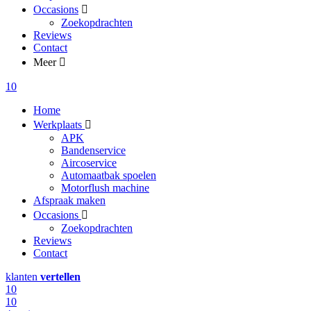
Occasions
Zoekopdrachten
Reviews
Contact
Meer
10
Home
Werkplaats
APK
Bandenservice
Aircoservice
Automaatbak spoelen
Motorflush machine
Afspraak maken
Occasions
Zoekopdrachten
Reviews
Contact
klanten
vertellen
10
10