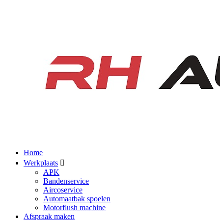
Home
Werkplaats
APK
Bandenservice
Aircoservice
Automaatbak spoelen
Motorflush machine
Afspraak maken