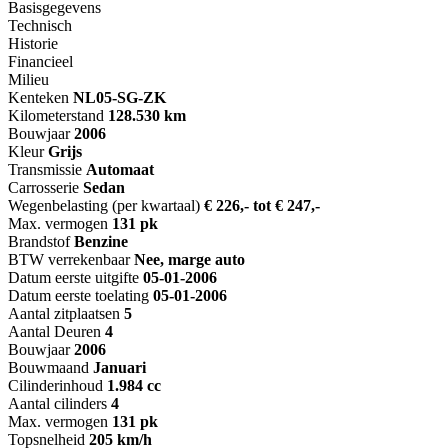
Basisgegevens
Technisch
Historie
Financieel
Milieu
Kenteken
NL
05-SG-ZK
Kilometerstand
128.530 km
Bouwjaar
2006
Kleur
Grijs
Transmissie
Automaat
Carrosserie
Sedan
Wegenbelasting (per kwartaal)
€ 226,- tot € 247,-
Max. vermogen
131 pk
Brandstof
Benzine
BTW verrekenbaar
Nee, marge auto
Datum eerste uitgifte
05-01-2006
Datum eerste toelating
05-01-2006
Aantal zitplaatsen
5
Aantal Deuren
4
Bouwjaar
2006
Bouwmaand
Januari
Cilinderinhoud
1.984 cc
Aantal cilinders
4
Max. vermogen
131 pk
Topsnelheid
205 km/h