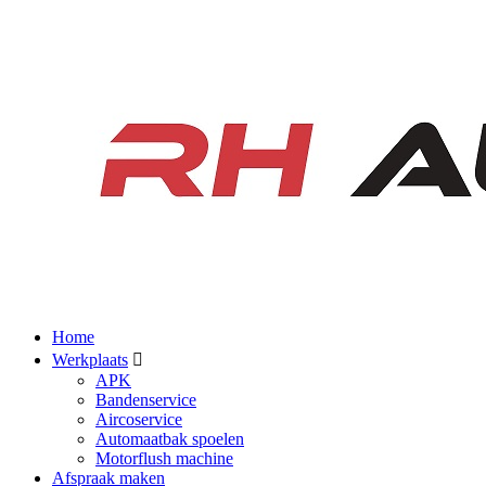
Home
Werkplaats
APK
Bandenservice
Aircoservice
Automaatbak spoelen
Motorflush machine
Afspraak maken