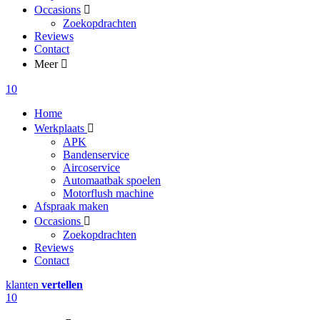
Occasions
Zoekopdrachten
Reviews
Contact
Meer
10
Home
Werkplaats
APK
Bandenservice
Aircoservice
Automaatbak spoelen
Motorflush machine
Afspraak maken
Occasions
Zoekopdrachten
Reviews
Contact
klanten
vertellen
10