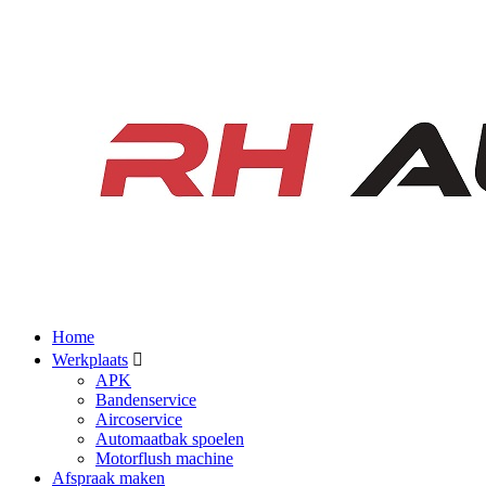
Home
Werkplaats
APK
Bandenservice
Aircoservice
Automaatbak spoelen
Motorflush machine
Afspraak maken