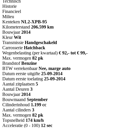
Technisch
Historie
Financieel
Milieu
Kenteken
NL
2-XPB-95
Kilometerstand
206.599 km
Bouwjaar
2014
Kleur
Wit
Transmissie
Handgeschakeld
Carrosserie
Hatchback
Wegenbelasting (per kwartaal)
€ 92,- tot € 99,-
Max. vermogen
82 pk
Brandstof
Benzine
BTW verrekenbaar
Nee, marge auto
Datum eerste uitgifte
25-09-2014
Datum eerste toelating
25-09-2014
Aantal zitplaatsen
5
Aantal Deuren
3
Bouwjaar
2014
Bouwmaand
September
Cilinderinhoud
1.199 cc
Aantal cilinders
3
Max. vermogen
82 pk
Topsnelheid
174 km/h
Acceleratie (0 - 100)
12 sec