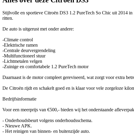
Alles over deze Citroën DS3
Stijlvolle en sportieve Citroën DS3 1.2 PureTech So Chic uit 2014 in 
ritten.
De auto is uitgerust met onder andere:
-Climate control
-Elektrische ramen
-Centrale deurvergrendeling
-Multifunctioneel stuur
-Lichtmetalen velgen
-Zuinige en comfortabele 1.2 PureTech motor
Daarnaast is de motor compleet gereviseerd, wat zorgt voor extra betr
De Citroën rijdt en schakelt goed en is klaar voor vele zorgeloze kilom
Bedrijfsinformatie
Voor een meerprijs van €500,- bieden wij het onderstaande afleverpak
- Onderhoudsbeurt volgens onderhoudsschema.
- Nieuwe APK.
- Het reinigen van binnen- en buitenzijde auto.