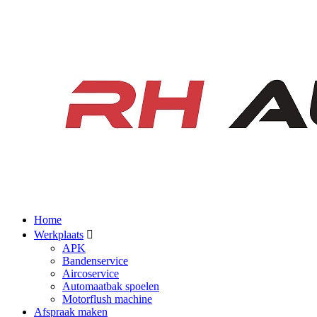
Home
Werkplaats
APK
Bandenservice
Aircoservice
Automaatbak spoelen
Motorflush machine
Afspraak maken