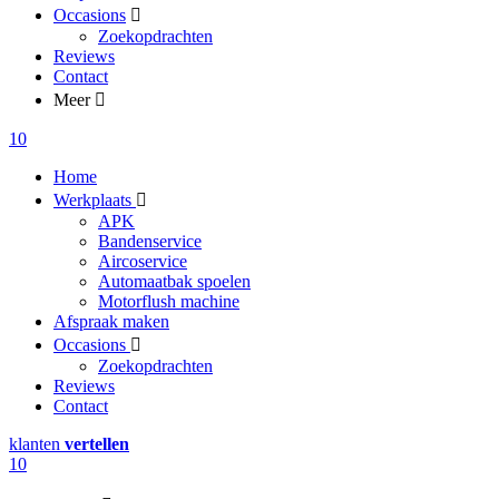
Occasions
Zoekopdrachten
Reviews
Contact
Meer
10
Home
Werkplaats
APK
Bandenservice
Aircoservice
Automaatbak spoelen
Motorflush machine
Afspraak maken
Occasions
Zoekopdrachten
Reviews
Contact
klanten
vertellen
10