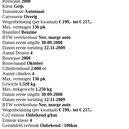
Bouwjaar
2008
Kleur
Grijs
Transmissie
Automaat
Carrosserie
Overig
Wegenbelasting (per kwartaal)
€ 199,- tot € 217,-
Max. vermogen
136 pk
Brandstof
Benzine
BTW verrekenbaar
Nee, marge auto
Datum eerste uitgifte
30-09-2008
Datum eerste toelating
12-11-2009
Aantal Deuren
4
Bouwjaar
2008
Bouwmaand
Oktober
Cilinderinhoud
2.000 cc
Aantal cilinders
4
Max. vermogen
136 pk
Gewicht
1.320 kg
Max. trekgewicht
1.250 kg
Datum eerste uitgifte
30-09-2008
Datum eerste toelating
12-11-2009
BTW verrekenbaar
Nee, marge auto
Wegenbelasting (per kwartaal)
€ 199,- tot € 217,-
Co2 emissie
Onbekend g/km
Emissie klasse
4
Gemiddeld verbruik
Onbekend / 100km