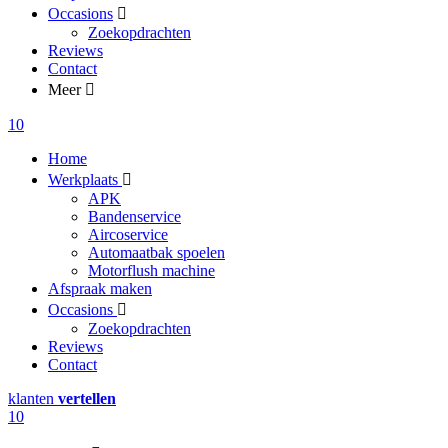
Occasions
Zoekopdrachten
Reviews
Contact
Meer
10
Home
Werkplaats
APK
Bandenservice
Aircoservice
Automaatbak spoelen
Motorflush machine
Afspraak maken
Occasions
Zoekopdrachten
Reviews
Contact
klanten
vertellen
10