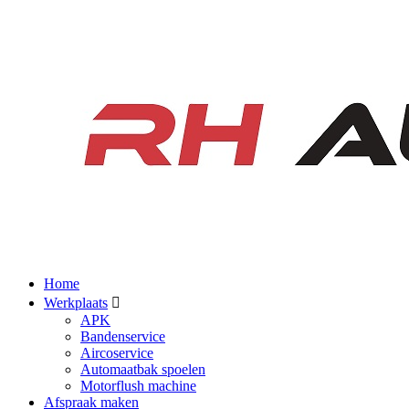
Home
Werkplaats
APK
Bandenservice
Aircoservice
Automaatbak spoelen
Motorflush machine
Afspraak maken