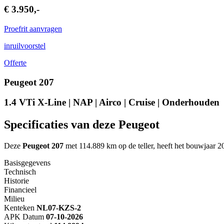
€ 3.950,-
Proefrit aanvragen
inruilvoorstel
Offerte
Peugeot 207
1.4 VTi X-Line | NAP | Airco | Cruise | Onderhouden
Specificaties van deze Peugeot
Deze
Peugeot 207
met 114.889 km op de teller, heeft het bouwjaar 2
Basisgegevens
Technisch
Historie
Financieel
Milieu
Kenteken
NL
07-KZS-2
APK Datum
07-10-2026