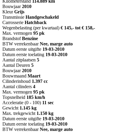
Kilometerstand
114.889 km
Bouwjaar
2010
Kleur
Grijs
Transmissie
Handgeschakeld
Carrosserie
Hatchback
Wegenbelasting (per kwartaal)
€ 145,- tot € 158,-
Max. vermogen
95 pk
Brandstof
Benzine
BTW verrekenbaar
Nee, marge auto
Datum eerste uitgifte
19-03-2010
Datum eerste toelating
19-03-2010
Aantal zitplaatsen
5
Aantal Deuren
5
Bouwjaar
2010
Bouwmaand
Maart
Cilinderinhoud
1.397 cc
Aantal cilinders
4
Max. vermogen
95 pk
Topsnelheid
185 km/h
Acceleratie (0 - 100)
11 sec
Gewicht
1.145 kg
Max. trekgewicht
1.150 kg
Datum eerste uitgifte
19-03-2010
Datum eerste toelating
19-03-2010
BTW verrekenbaar
Nee, marge auto