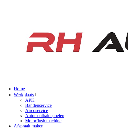
Home
Werkplaats
APK
Bandenservice
Aircoservice
Automaatbak spoelen
Motorflush machine
Afspraak maken