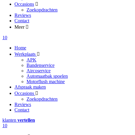
Occasions
Zoekopdrachten
Reviews
Contact
Meer
10
Home
Werkplaats
APK
Bandenservice
Aircoservice
Automaatbak spoelen
Motorflush machine
Afspraak maken
Occasions
Zoekopdrachten
Reviews
Contact
klanten
vertellen
10