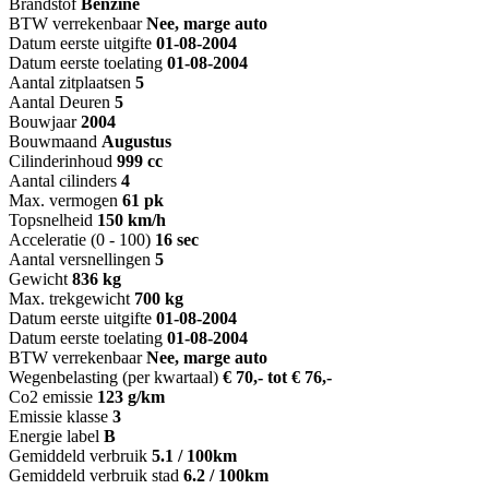
Brandstof
Benzine
BTW verrekenbaar
Nee, marge auto
Datum eerste uitgifte
01-08-2004
Datum eerste toelating
01-08-2004
Aantal zitplaatsen
5
Aantal Deuren
5
Bouwjaar
2004
Bouwmaand
Augustus
Cilinderinhoud
999 cc
Aantal cilinders
4
Max. vermogen
61 pk
Topsnelheid
150 km/h
Acceleratie (0 - 100)
16 sec
Aantal versnellingen
5
Gewicht
836 kg
Max. trekgewicht
700 kg
Datum eerste uitgifte
01-08-2004
Datum eerste toelating
01-08-2004
BTW verrekenbaar
Nee, marge auto
Wegenbelasting (per kwartaal)
€ 70,- tot € 76,-
Co2 emissie
123 g/km
Emissie klasse
3
Energie label
B
Gemiddeld verbruik
5.1 / 100km
Gemiddeld verbruik stad
6.2 / 100km