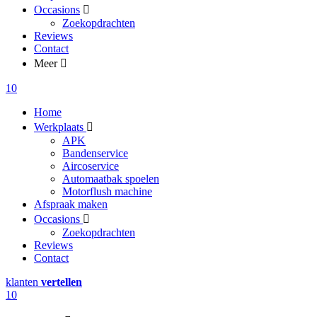
Occasions
Zoekopdrachten
Reviews
Contact
Meer
10
Home
Werkplaats
APK
Bandenservice
Aircoservice
Automaatbak spoelen
Motorflush machine
Afspraak maken
Occasions
Zoekopdrachten
Reviews
Contact
klanten
vertellen
10