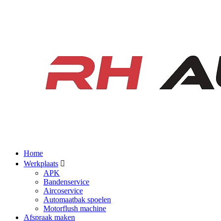
Home
Werkplaats
APK
Bandenservice
Aircoservice
Automaatbak spoelen
Motorflush machine
Afspraak maken