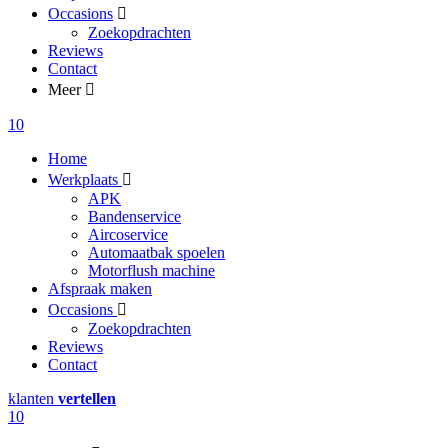
Occasions
Zoekopdrachten
Reviews
Contact
Meer
10
Home
Werkplaats
APK
Bandenservice
Aircoservice
Automaatbak spoelen
Motorflush machine
Afspraak maken
Occasions
Zoekopdrachten
Reviews
Contact
klanten
vertellen
10