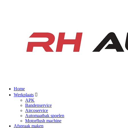
Home
Werkplaats
APK
Bandenservice
Aircoservice
Automaatbak spoelen
Motorflush machine
Afspraak maken