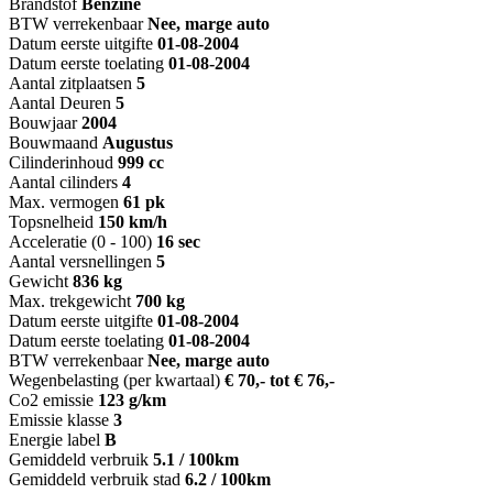
Brandstof
Benzine
BTW verrekenbaar
Nee, marge auto
Datum eerste uitgifte
01-08-2004
Datum eerste toelating
01-08-2004
Aantal zitplaatsen
5
Aantal Deuren
5
Bouwjaar
2004
Bouwmaand
Augustus
Cilinderinhoud
999 cc
Aantal cilinders
4
Max. vermogen
61 pk
Topsnelheid
150 km/h
Acceleratie (0 - 100)
16 sec
Aantal versnellingen
5
Gewicht
836 kg
Max. trekgewicht
700 kg
Datum eerste uitgifte
01-08-2004
Datum eerste toelating
01-08-2004
BTW verrekenbaar
Nee, marge auto
Wegenbelasting (per kwartaal)
€ 70,- tot € 76,-
Co2 emissie
123 g/km
Emissie klasse
3
Energie label
B
Gemiddeld verbruik
5.1 / 100km
Gemiddeld verbruik stad
6.2 / 100km