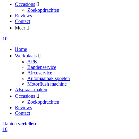
Occasions
Zoekopdrachten
Reviews
Contact
Meer
10
Home
Werkplaats
APK
Bandenservice
Aircoservice
Automaatbak spoelen
Motorflush machine
Afspraak maken
Occasions
Zoekopdrachten
Reviews
Contact
klanten
vertellen
10