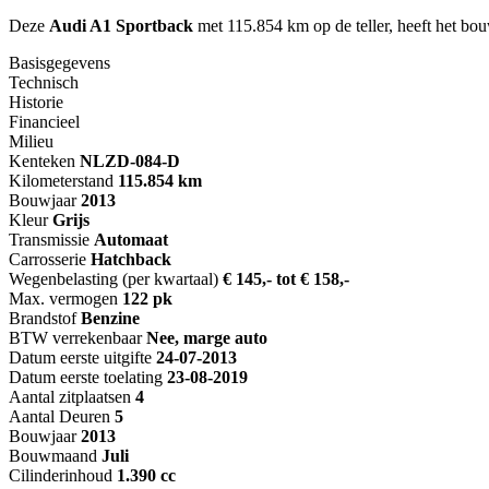
Deze
Audi A1 Sportback
met 115.854 km op de teller, heeft het bo
Basisgegevens
Technisch
Historie
Financieel
Milieu
Kenteken
NL
ZD-084-D
Kilometerstand
115.854 km
Bouwjaar
2013
Kleur
Grijs
Transmissie
Automaat
Carrosserie
Hatchback
Wegenbelasting (per kwartaal)
€ 145,- tot € 158,-
Max. vermogen
122 pk
Brandstof
Benzine
BTW verrekenbaar
Nee, marge auto
Datum eerste uitgifte
24-07-2013
Datum eerste toelating
23-08-2019
Aantal zitplaatsen
4
Aantal Deuren
5
Bouwjaar
2013
Bouwmaand
Juli
Cilinderinhoud
1.390 cc