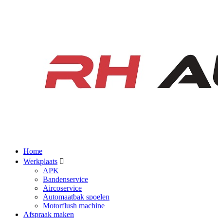
Home
Werkplaats
APK
Bandenservice
Aircoservice
Automaatbak spoelen
Motorflush machine
Afspraak maken