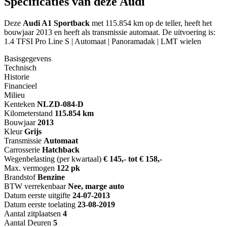
Specificaties van deze Audi
Deze
Audi A1 Sportback
met 115.854 km op de teller, heeft het
bouwjaar 2013 en heeft als transmissie automaat. De uitvoering is:
1.4 TFSI Pro Line S | Automaat | Panoramadak | LMT wielen
Basisgegevens
Technisch
Historie
Financieel
Milieu
Kenteken
NL
ZD-084-D
Kilometerstand
115.854 km
Bouwjaar
2013
Kleur
Grijs
Transmissie
Automaat
Carrosserie
Hatchback
Wegenbelasting (per kwartaal)
€ 145,- tot € 158,-
Max. vermogen
122 pk
Brandstof
Benzine
BTW verrekenbaar
Nee, marge auto
Datum eerste uitgifte
24-07-2013
Datum eerste toelating
23-08-2019
Aantal zitplaatsen
4
Aantal Deuren
5