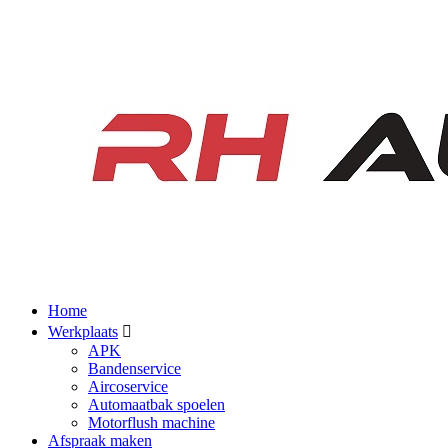
Home
Werkplaats
APK
Bandenservice
Aircoservice
Automaatbak spoelen
Motorflush machine
Afspraak maken